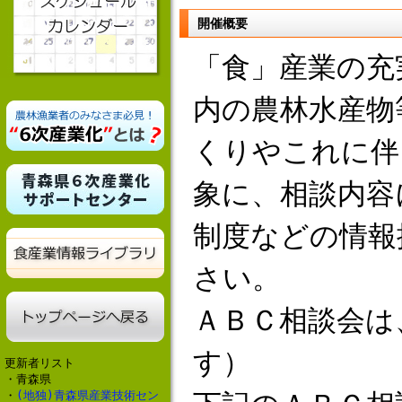
開催概要
「食」産業の充
内の農林水産物
くりやこれに伴
象に、相談内容
制度などの情報
さい。
ＡＢＣ相談会は
す）
更新者リスト
・青森県
・
(地独)青森県産業技術セン