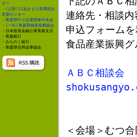
下記のＡＢＣ相
ター
・
(公財)21あおもり産業総合
連絡先・相談内
支援センター
・
青森県中小企業団体中央会
・
(一社)青森県物産振興協会
申込フォームを
・日本政策金融公庫青森支店
・青森銀行
食品産業振興グ
・みちのく銀行
・青森県信用金庫協会
ＡＢＣ相談会 → 
shokusangyo.
＜会場＞むつ合