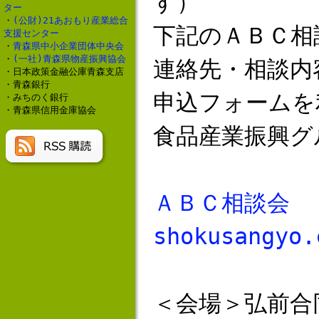
す）
ター
・
(公財)21あおもり産業総合
下記のＡＢＣ相
支援センター
・
青森県中小企業団体中央会
・
(一社)青森県物産振興協会
連絡先・相談内
・日本政策金融公庫青森支店
・青森銀行
申込フォームを
・みちのく銀行
・青森県信用金庫協会
食品産業振興グ
ＡＢＣ相談会 → 
shokusangyo.
＜会場＞弘前合