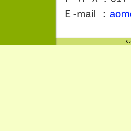
Ｅ-mail ：
aomo
Co