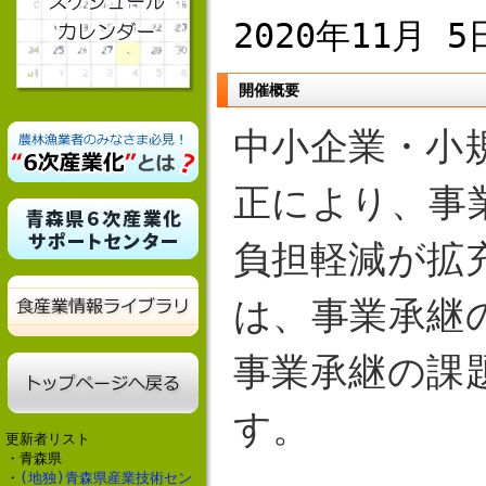
2020年11月 5
開催概要
中小企業・小
正により、事
負担軽減が拡
は、事業承継
事業承継の課
す。
更新者リスト
・青森県
・
(地独)青森県産業技術セン