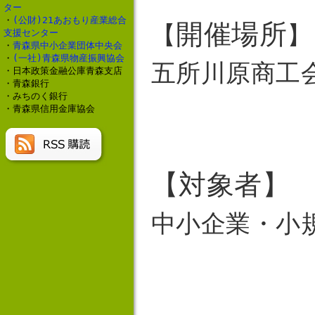
ター
・
(公財)21あおもり産業総合
開催場所
​【
】
支援センター
・
青森県中小企業団体中央会
・
(一社)青森県物産振興協会
五所川原商工
・日本政策金融公庫青森支店
・青森銀行
・みちのく銀行
・青森県信用金庫協会
【
対象者
】
中小企業・小