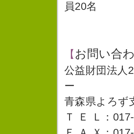
員20名
お問い合
【
公益財団法人
ー
青森県よろず
Ｔ Ｅ Ｌ：017-
Ｆ Ａ Ｘ：017-