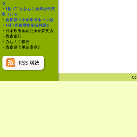
ター
・
(財)21あおもり産業総合支
援センター
・
青森県中小企業団体中央会
・
(社)青森県物産振興協会
・日本政策金融公庫青森支店
・青森銀行
・みちのく銀行
・青森県信用金庫協会
Co