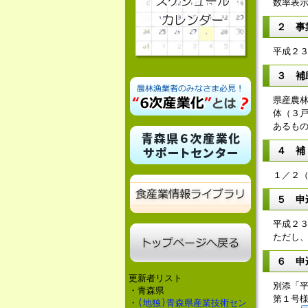
数率表
２ 事
平成２
３ 補
県産農
体（３
あるも
４ 補
１／２
５ 申
平成２
ただし
６ 申
更新者リスト
別添「
・青森県
第１号
・
(地独)青森県産業技術セン