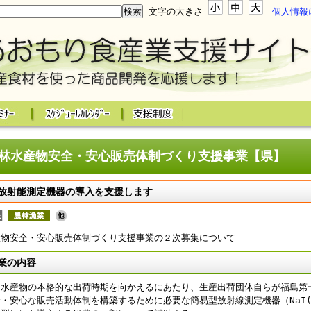
文字の大きさ
個人情報
林水産物安全・安心販売体制づくり支援事業【県】
放射能測定機器の導入を支援します
産物安全・安心販売体制づくり支援事業の２次募集について
業の内容
林水産物の本格的な出荷時期を向かえるにあたり、生産出荷団体自らが福島第
・安心な販売活動体制を構築するために必要な簡易型放射線測定機器（NaI(