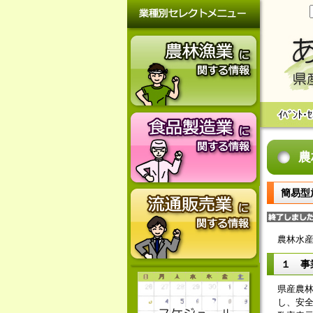
農
簡易型
農林水
１ 事
県産農
し、安全