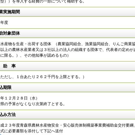
示型））を導入する経費の一部について補助する。
業実施期間
３年度
助対象団体
林水産物を生産・出荷する団体 （農業協同組合、漁業協同組合、りんご商業
戸以上の農林水産業者又は３社以上の法人の組織する団体で、代表者の定めが
のに限る。）、その他知事が認めるもの）
 助 率
（ただし、１台あたり２６２千円を上限とする。）
込期限
３年１２月２８日（水）
、県の予算がなくなり次第終了とする。
込み方法
平成２３年度青森県農林水産物安全・安心販売体制構築事業費補助金交付要綱
様式に必要書類を添付して下記へ送付