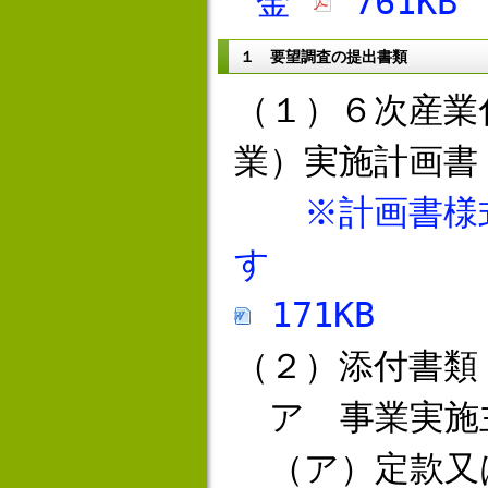
金
761KB
１ 要望調査の提出書類
（１）６次産業
業）実施計画書
※計画書様
す
171KB
（２）添付書類
ア 事業実施
（ア）定款又