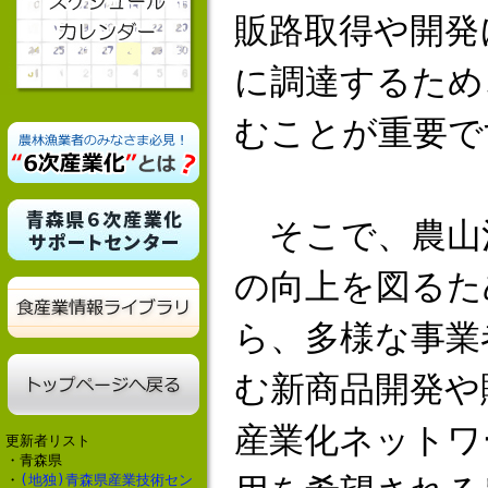
販路取得や開発
に調達するため
むことが重要で
そこで、農山
の向上を図るた
ら、多様な事業
む新商品開発や
産業化ネットワ
更新者リスト
・青森県
・
(地独)青森県産業技術セン