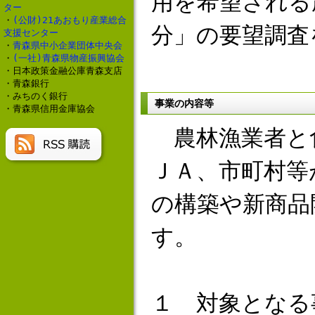
用を希望される
ター
・
(公財)21あおもり産業総合
分」の要望調査
支援センター
・
青森県中小企業団体中央会
・
(一社)青森県物産振興協会
・日本政策金融公庫青森支店
・青森銀行
・みちのく銀行
事業の内容等
・青森県信用金庫協会
農林漁業者と
ＪＡ、市町村等
の構築や新商品
す。
１ 対象となる