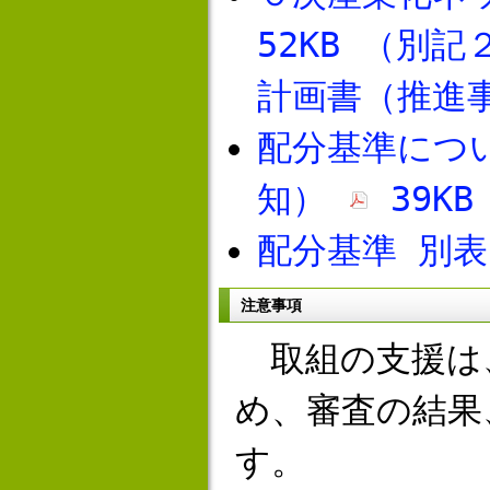
52KB
（別記
計画書（推進
配分基準につ
知）
39KB
配分基準 別
注意事項
取組の支援は
め、審査の結果
す。