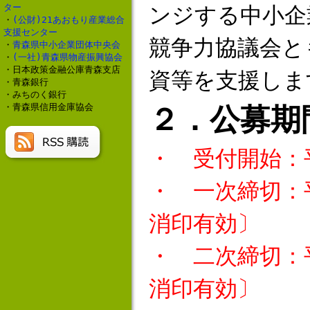
ター
ンジする中小企
・
(公財)21あおもり産業総合
支援センター
競争力協議会と
・
青森県中小企業団体中央会
・
(一社)青森県物産振興協会
・日本政策金融公庫青森支店
資等を支援しま
・青森銀行
・みちのく銀行
・青森県信用金庫協会
２．公募期
・ 受付開始：
・ 一次締切：
消印有効〕
・ 二次締切：
消印有効〕