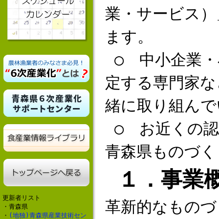
業・サービス）
ます。
○ 中小企業・
定する専門家な
緒に取り組んで
○ お近くの認
青森県ものづく
１．事業
更新者リスト
革新的なものづ
・青森県
・
(地独)青森県産業技術セン