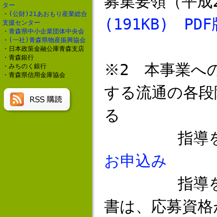
募集要領（平成
ター
・
(公財)21あおもり産業総合
(191KB)
PDF
支援センター
・
青森県中小企業団体中央会
・
(一社)青森県物産振興協会
・日本政策金融公庫青森支店
・青森銀行
※2 本事業へ
・みちのく銀行
・青森県信用金庫協会
する流通の各段
る
指導を受け
お申込み
指導を受け
書は、応募資格