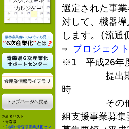
選定された事業
対して、機器導
します。(流通
⇒
プロジェクト概
※1 平成26
提出期限：平
時
その他の詳
組支援事業募集
更新者リスト
・青森県
・
(地独)青森県産業技術セン