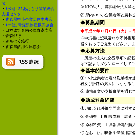
ター
② NPO法人、農事組合法人
・
(公財)21あおもり産業総合
支援センター
③ 県内の中小企業者等と農林
・
青森県中小企業団体中央会
◆募集期間
・
(一社)青森県物産振興協会
・日本政策金融公庫青森支店
◆平成26年12月16日（火）～
・青森銀行
※申請書に記載漏れや添付書
・みちのく銀行
裕をもってご提出ください。
・青森県信用金庫協会
◆応募方法
所定の様式に必要事項を記載
は下記よりダウンロードして
◆基本的要件
① 中小企業者と農林漁業者が
務及び販路の拡大につながる
② 連携事業や支援事業を通じ
◆助成対象経費
① 講師又は外部専門家に対す
② 会議費、印刷製本費、調査
③ 原材料費、工具器具備品購
④ なお、汎用機器や量産用設