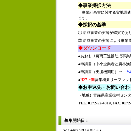
◆事業採択方法
事業計画書に関する実地調査
ます。
◆採択の基準
① 助成事業の実施が確実であ
② 助成事業の実施により事業
◆ダウンロード
●あおもり農商工連携助成事業
●
申請書（中小企業者と農林
●申請書（支援機関用）⇒
W
●
H27上期
募集概要リーフレ
◆お申込先・お問い合わ
（地独）青森県産業技術セン
TEL: 0172-52-4319, FAX: 0172
募集開始日：
2014年12月16日(火)