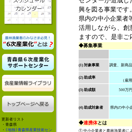
センターが造成し
興を図る事業です
県内の中小企業者
活用しながら、創
ますので、是非ご
◆募集事業
(1) 対象事業
調査、新商
(2) 助成率
（雇用
(3) 助成額
500
(4) 助成対象者
県内の中小
更新者リスト
◆
連携体
とは
・青森県
・
(地独)青森県産業技術セン
① 中小企業者と農林漁業者に