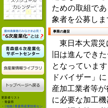
ための取組であ
象者を公募しま
事業の趣旨
東日本大震災
旧は進んできた
となっています
ドバイザー」に
産加工業者等が
に必要な加工機
更新者リスト
・青森県
・
(地独)青森県産業技術セン