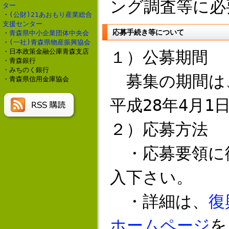
ング調査等に必
ター
・
(公財)21あおもり産業総合
支援センター
応募手続き等について
・
青森県中小企業団体中央会
・
(一社)青森県物産振興協会
・日本政策金融公庫青森支店
１）公募期間
・青森銀行
・みちのく銀行
募集の期間は、
・青森県信用金庫協会
平成28年4月1
２）応募方法
・応募要領に
入下さい。
・詳細は、
復
ホームページ
を