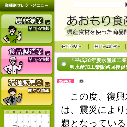
「平成28年度水産加工
興水産加工業販路回復促
この度、復興
は、震災により
題となっている