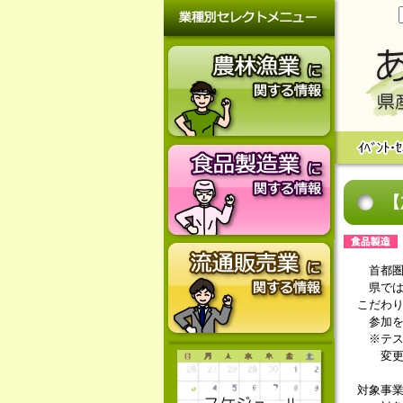
【
首都圏
県では
こだわ
参加を
※テス
変更の
対象事