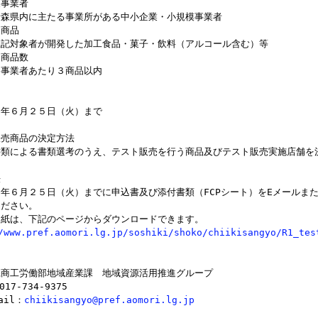
象事業者
内に主たる事業所がある中小企業・小規模事業者
象商品
象者が開発した加工食品・菓子・飲料（アルコール含む）等
込商品数
者あたり３商品以内
間
年６月２５日（火）まで
販売商品の決定方法
類による書類選考のうえ、テスト販売を行う商品及びテスト販売実施店舗を
法
年６月２５日（火）までに申込書及び添付書類（FCPシート）をEメールま
ください。
紙は、下記のページからダウンロードできます。
/www.pref.aomori.lg.jp/soshiki/shoko/chiikisangyo/R1_tes
商工労働部地域産業課 地域資源活用推進グループ
17-734-9375
il：
chiikisangyo@pref.aomori.lg.jp