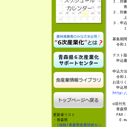
１．対
青森県
２．対
上記対
３．申
１事業
募集期
令和１
テスト
申込書
申込方
令和１
お送り
申込用
http:/
◎送付先
青森県
FAX：0
更新者リスト
・青森県
E-ma
・
(地独)青森県産業技術セン