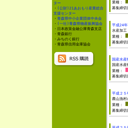
業種：
ター
募集締
・
(公財)21あおもり産業総合
支援センター
・
青森県中小企業団体中央会
・
(一社)青森県物産振興協会
平成24
・日本政策金融公庫青森支店
水産加工
・青森銀行
業種：
・みちのく銀行
募集締
・青森県信用金庫協会
国産水産
国産水産
業種：
募集締切
平成２５
農山漁村
業種：
募集締
平成２５