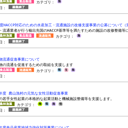
カテゴリ：
切日：
年度HACCP対応のための水産加工・流通施設の改修支援事業の公募について（
・流通業者が行う輸出先国のHACCP基準等を満たすための施設の改修整備等
カテゴリ：
切日：
物流通促進事業について
物の流通を促進するための取組を支援します
カテゴリ：
日：
年度 農山漁村の元気な女性活動促進事業
の若手女性起業の本格的な起業活動と機械施設整備等を支援します。
カテゴリ：
切日：
年度食品産業地域力強化対策事業について