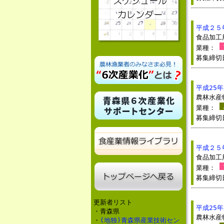
平成２５
食品加工
業種：
募集締
平成25
農林水産
業種：
募集締
平成２５
食品加工
業種：
募集締
更新者リスト
平成25
・青森県
農林水産
・
(地独)青森県産業技術セン