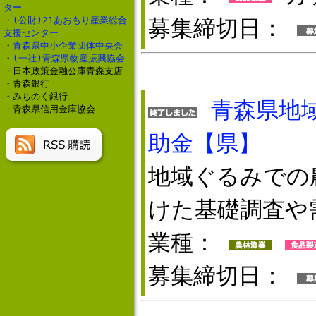
ター
・
(公財)21あおもり産業総合
募集締切日：
支援センター
・
青森県中小企業団体中央会
・
(一社)青森県物産振興協会
・日本政策金融公庫青森支店
・青森銀行
・みちのく銀行
青森県地
・青森県信用金庫協会
助金【県】
地域ぐるみでの
けた基礎調査や
業種：
募集締切日：