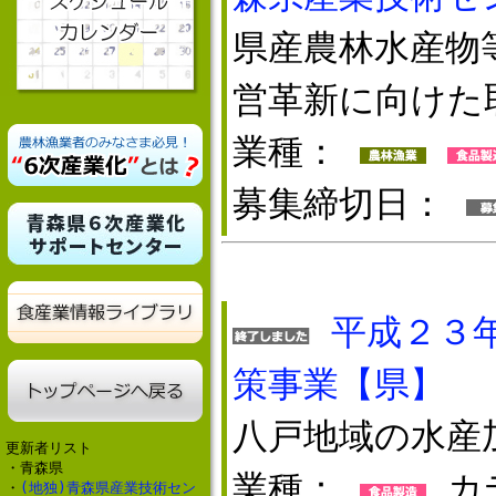
県産農林水産物
営革新に向けた
業種：
募集締切日：
平成２３
策事業【県】
八戸地域の水産
更新者リスト
・青森県
業種：
カ
・
(地独)青森県産業技術セン