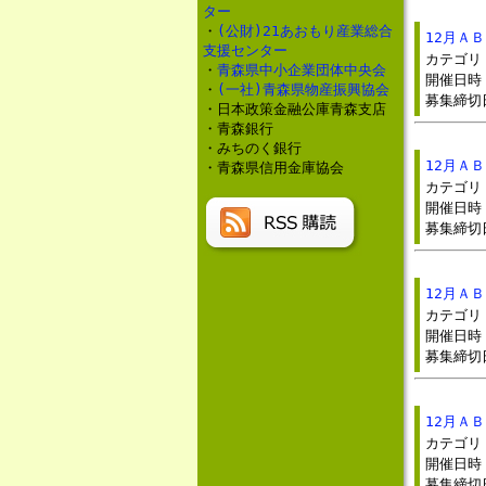
ター
・
(公財)21あおもり産業総合
12月Ａ
支援センター
カテゴ
・
青森県中小企業団体中央会
開催日時：
・
(一社)青森県物産振興協会
募集締切
・日本政策金融公庫青森支店
・青森銀行
・みちのく銀行
12月Ａ
・青森県信用金庫協会
カテゴ
開催日時：
募集締切
12月Ａ
カテゴ
開催日時：
募集締切
12月Ａ
カテゴ
開催日時：
募集締切