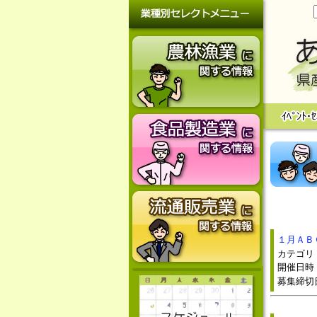
１月ＡＢ
カテゴ
開催日時：
募集締