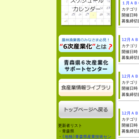
１月ＡＢ
カテゴ
開催日時：
募集締切
12月Ａ
カテゴ
開催日時：
募集締切
12月Ａ
カテゴ
開催日時：
募集締
12月Ａ
カテゴ
開催日時：
更新者リスト
・青森県
募集締切
・
(地独)青森県産業技術セン