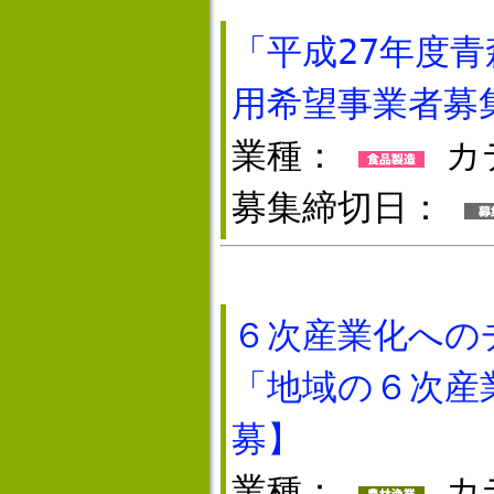
「平成27年度
用希望事業者募
業種：
カ
募集締切日：
６次産業化への
「地域の６次産
募】
業種：
カ