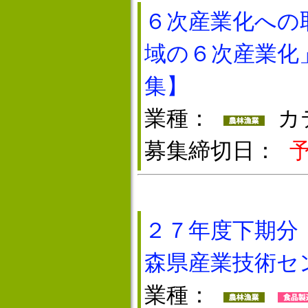
６次産業化への
域の６次産業化
集】
業種：
カ
募集締切日：
２７年度下期分
森県産業技術セ
業種：