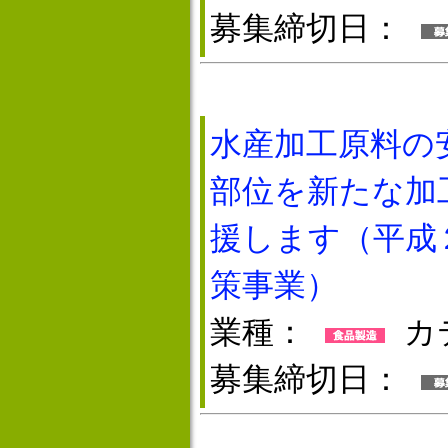
募集締切日：
水産加工原料の
部位を新たな加
援します（平成
策事業）
業種：
カ
募集締切日：