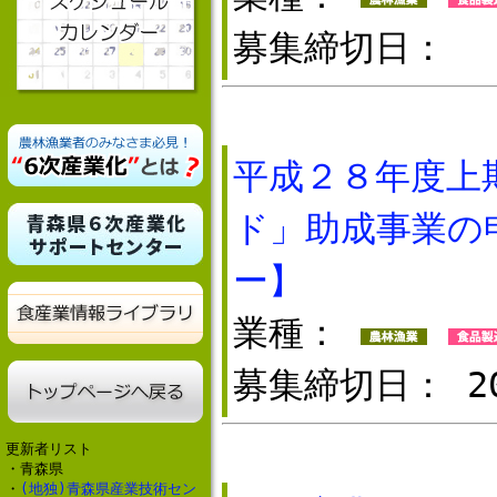
募集締切日：
平成２８年度上
ド」助成事業の
ー】
業種：
募集締切日： 20
更新者リスト
・青森県
・
(地独)青森県産業技術セン