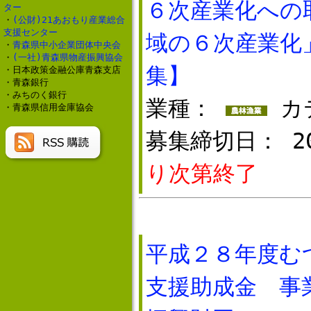
６次産業化への
ター
・
(公財)21あおもり産業総合
支援センター
域の６次産業化
・
青森県中小企業団体中央会
・
(一社)青森県物産振興協会
集】
・日本政策金融公庫青森支店
・青森銀行
・みちのく銀行
業種：
カ
・青森県信用金庫協会
募集締切日： 20
り次第終了
平成２８年度む
支援助成金 事