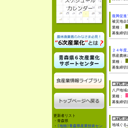
復興促進
被災地企
業種：
募集締
２４年度
県産農林
業種：
募集締
八戸地域
業種：
募集締
更新者リスト
・青森県
地域ぐる
・
(地独)青森県産業技術セン