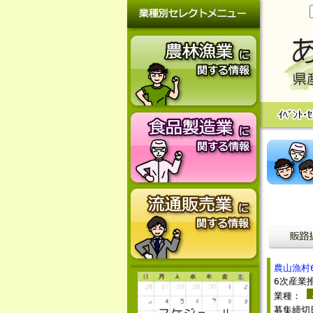
農山漁村
6次産業
業種：
募集締