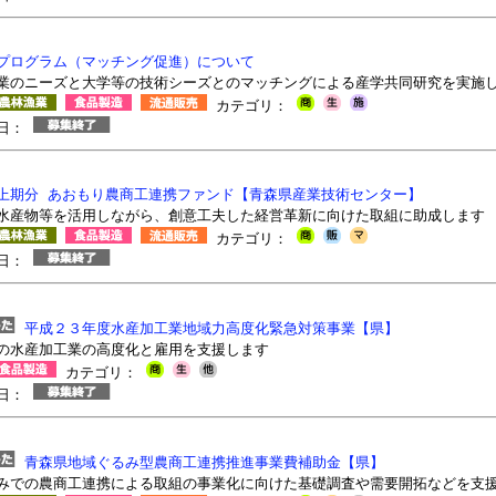
プログラム（マッチング促進）について
業のニーズと大学等の技術シーズとのマッチングによる産学共同研究を実施
カテゴリ：
切日：
上期分 あおもり農商工連携ファンド【青森県産業技術センター】
水産物等を活用しながら、創意工夫した経営革新に向けた取組に助成します
カテゴリ：
切日：
平成２３年度水産加工業地域力高度化緊急対策事業【県】
の水産加工業の高度化と雇用を支援します
カテゴリ：
切日：
青森県地域ぐるみ型農商工連携推進事業費補助金【県】
みでの農商工連携による取組の事業化に向けた基礎調査や需要開拓などを支